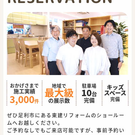
おかげさまで
地域で
駐車場
キッズ
最大級
10
施工実績
スペース
台
3,000
完備
完備
の展示数
件
ぜひ足利市にある東建リフォームのショールー
ムへお越しください。
ご予約なしでもご来店可能ですが、事前予約い