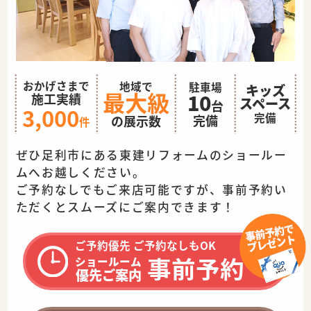
おかげさまで
地域で
駐車場
キッズ
最大級
10
施工実績
スペース
台
3,000
完備
完備
の展示数
件
ぜひ足利市にある東建リフォームのショールー
ムへお越しください。
ご予約なしでもご来店可能ですが、事前予約い
ただくとスムーズに
ご案内できます！
ご予約優先 ご予約なしもOK
事前予約
ショールーム
優先ご案内