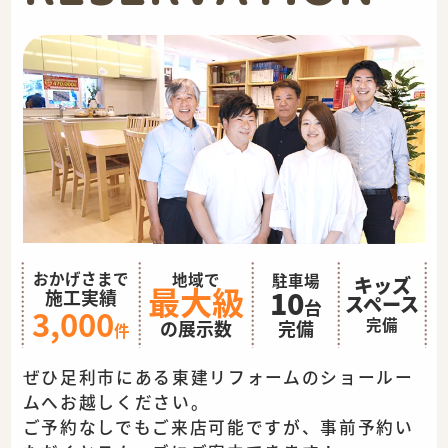
おかげさまで
地域で
駐車場
キッズ
最大級
10
施工実績
スペース
台
3,000
完備
完備
の展示数
件
ぜひ足利市にある東建リフォームのショールー
ムへお越しください。
ご予約なしでもご来店可能ですが、事前予約い