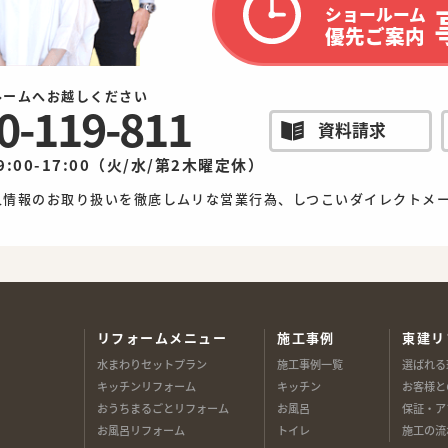
ショールーム
優先ご案内
ルームへお越しください
0-119-811
資料請求
9:00-17:00（火/水/第2木曜定休）
人情報のお取り扱いを徹底しムリな営業行為、しつこいダイレクトメ
リフォームメニュー
施工事例
東建リ
水まわりセットプラン
施工事例一覧
選ばれる
キッチンリフォーム
キッチン
お客様と
おうちまるごとリフォーム
お風呂
保証・ア
お風呂リフォーム
トイレ
施工の流