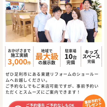
おかげさまで
地域で
駐車場
キッズ
最大級
10
施工実績
スペース
台
3,000
完備
完備
の展示数
件
ぜひ足利市にある東建リフォームのショールー
ムへお越しください。
ご予約なしでもご来店可能ですが、事前予約い
ただくとスムーズに
ご案内できます！
ご予約優先 ご予約なしもOK