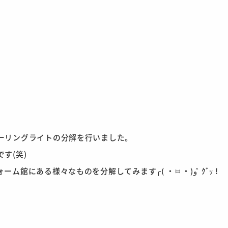
ーリングライトの分解を行いました。
す(笑)
まだまだ勉強中の身なので、リフォーム館にある様々なものを分解してみます╭( ・ㅂ・)و ̑̑ ｸﾞｯ !