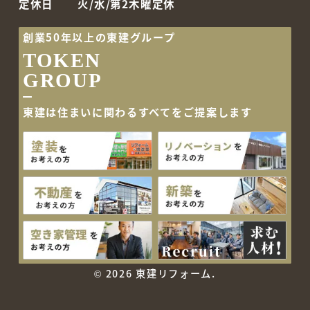
定休日
火/水/第2木曜定休
創業50年以上の東建グループ
TOKEN
GROUP
東建は住まいに関わるすべて
をご提案します
©
2026 東建リフォーム.