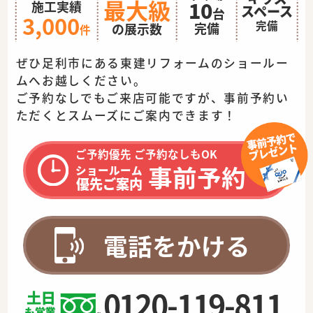
最大級
10
施工実績
スペース
台
3,000
完備
完備
の展示数
件
ぜひ足利市にある東建リフォームのショールー
ムへお越しください。
ご予約なしでもご来店可能ですが、事前予約い
ただくとスムーズに
ご案内できます！
ご予約優先 ご予約なしもOK
事前予約
ショールーム
優先ご案内
電話をかける
0120-119-811