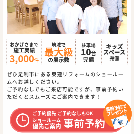
おかげさまで
地域で
駐車場
キッズ
最大級
10
施工実績
スペース
台
3,000
完備
完備
の展示数
件
ぜひ足利市にある東建リフォームのショールー
ムへお越しください。
ご予約なしでもご来店可能ですが、事前予約い
ただくとスムーズに
ご案内できます！
ご予約優先 ご予約なしもOK
事前予約
ショールーム
優先ご案内