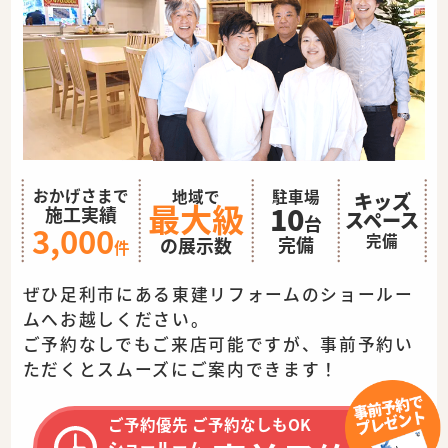
おかげさまで
地域で
駐車場
キッズ
最大級
10
施工実績
スペース
台
3,000
完備
完備
の展示数
件
ぜひ足利市にある東建リフォームのショールー
ムへお越しください。
ご予約なしでもご来店可能ですが、事前予約い
ただくとスムーズに
ご案内できます！
ご予約優先 ご予約なしもOK
ショールーム