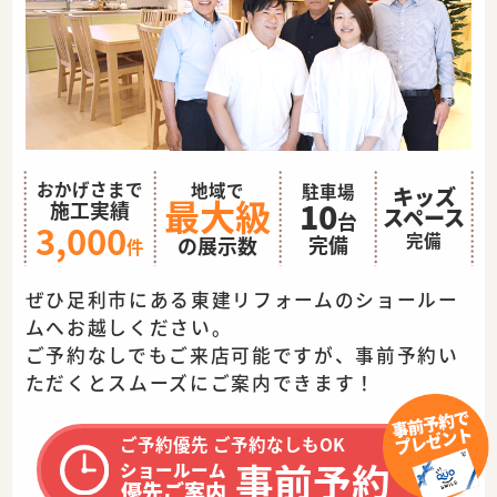
おかげさまで
地域で
駐車場
キッズ
最大級
10
施工実績
スペース
台
3,000
完備
完備
の展示数
件
ぜひ足利市にある東建リフォームのショールー
ムへお越しください。
ご予約なしでもご来店可能ですが、事前予約い
ただくとスムーズに
ご案内できます！
ご予約優先 ご予約なしもOK
事前予約
ショールーム
優先ご案内