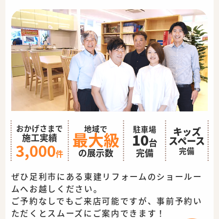
おかげさまで
地域で
駐車場
キッズ
最大級
10
施工実績
スペース
台
3,000
完備
完備
の展示数
件
ぜひ足利市にある東建リフォームのショールー
ムへお越しください。
ご予約なしでもご来店可能ですが、事前予約い
ただくとスムーズに
ご案内できます！