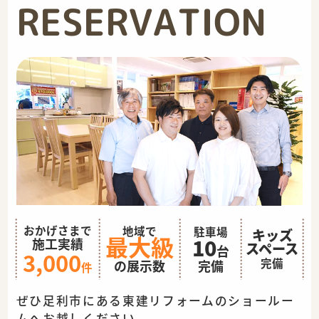
RESERVATION
おかげさまで
地域で
駐車場
キッズ
最大級
10
施工実績
スペース
台
3,000
完備
完備
の展示数
件
ぜひ足利市にある東建リフォームのショールー
ムへお越しください。