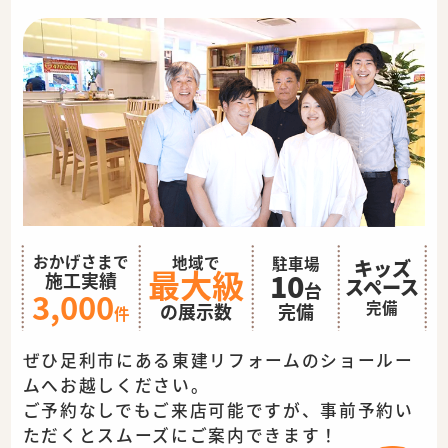
おかげさまで
地域で
駐車場
キッズ
最大級
10
施工実績
スペース
台
3,000
完備
完備
の展示数
件
ぜひ足利市にある東建リフォームのショールー
ムへお越しください。
ご予約なしでもご来店可能ですが、事前予約い
ただくとスムーズに
ご案内できます！