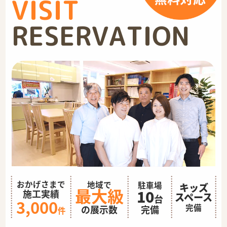
VISIT
RESERVATION
おかげさまで
地域で
駐車場
キッズ
最大級
10
施工実績
スペース
台
3,000
完備
完備
の展示数
件