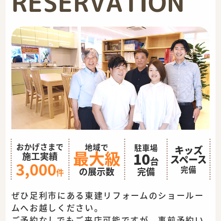
RESERVATION
おかげさまで
地域で
駐車場
キッズ
最大級
10
施工実績
スペース
台
3,000
完備
完備
の展示数
件
ぜひ足利市にある東建リフォームのショールー
ムへお越しください。
ご予約なしでもご来店可能ですが、事前予約い