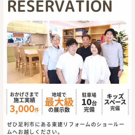
RESERVATION
おかげさまで
地域で
駐車場
キッズ
最大級
10
施工実績
スペース
台
3,000
完備
完備
の展示数
件
ぜひ足利市にある東建リフォームのショールー
ムへお越しください。