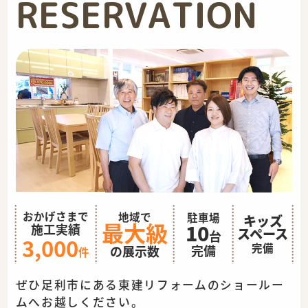
RESERVATION
おかげさまで
地域で
駐車場
キッズ
最大級
10
施工実績
スペース
台
3,000
完備
完備
の展示数
件
ぜひ足利市にある東建リフォームのショールー
ムへお越しください。