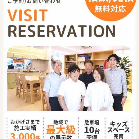
ご予約/お問い合わせ
VISIT
RESERVATION
おかげさまで
地域で
駐車場
キッズ
最大級
10
施工実績
スペース
台
3,000
完備
完備
の展示数
件