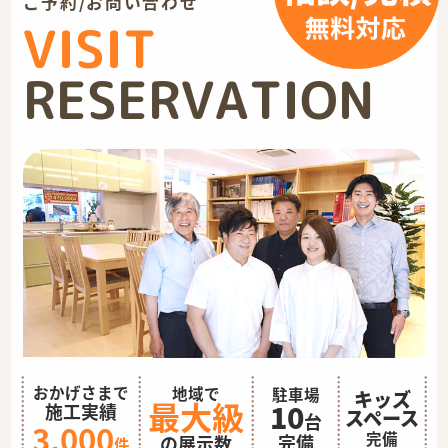
ご予約/お問い合わせ
VISIT
RESERVATION
おかげさまで
地域で
駐車場
キッズ
最大級
10
施工実績
スペース
台
3,000
完備
完備
の展示数
件