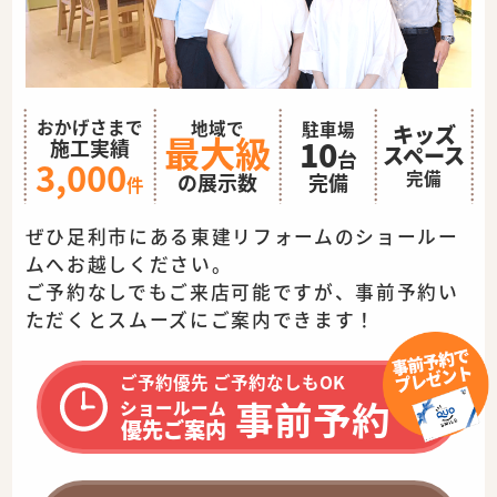
おかげさまで
地域で
駐車場
キッズ
最大級
10
施工実績
スペース
台
3,000
完備
完備
の展示数
件
ぜひ足利市にある東建リフォームのショールー
ムへお越しください。
ご予約なしでもご来店可能ですが、事前予約い
ただくとスムーズに
ご案内できます！
ご予約優先 ご予約なしもOK
事前予約
ショールーム
優先ご案内