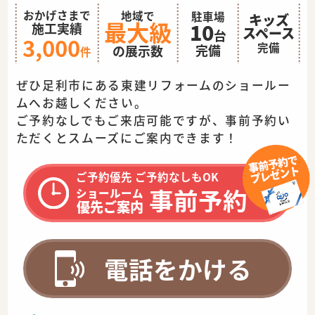
おかげさまで
地域で
駐車場
キッズ
最大級
10
施工実績
スペース
台
3,000
完備
完備
の展示数
件
ぜひ足利市にある東建リフォームのショールー
ムへお越しください。
ご予約なしでもご来店可能ですが、事前予約い
ただくとスムーズに
ご案内できます！
ご予約優先 ご予約なしもOK
事前予約
ショールーム
優先ご案内
電話をかける