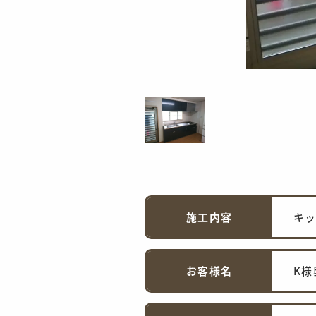
施工内容
キ
お客様名
K様