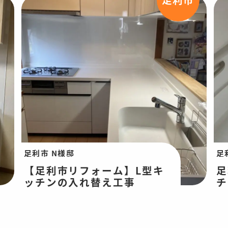
足利市 N様邸
足
【足利市リフォーム】L型キ
足
ッチンの入れ替え工事
チ