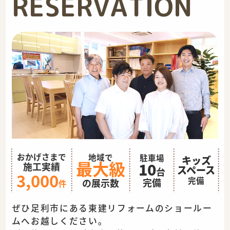
RESERVATION
おかげさまで
地域で
駐車場
キッズ
最大級
10
施工実績
スペース
台
3,000
完備
完備
の展示数
件
ぜひ足利市にある東建リフォームのショールー
ムへお越しください。