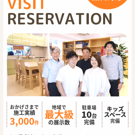
VISIT
RESERVATION
おかげさまで
地域で
駐車場
キッズ
最大級
10
施工実績
スペース
台
3,000
完備
完備
の展示数
件