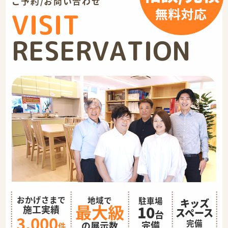
ご予約/お問い合わせ
VISIT
RESERVATION
おかげさまで
地域で
駐車場
キッズ
最大級
10
施工実績
スペース
台
3,000
完備
完備
の展示数
件