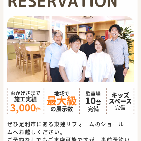
RESERVATION
おかげさまで
地域で
駐車場
キッズ
最大級
10
施工実績
スペース
台
3,000
完備
完備
の展示数
件
ぜひ足利市にある東建リフォームのショールー
ムへお越しください。
ご予約なしでもご来店可能ですが、事前予約い