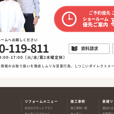
ご予約優先 
ショールーム
優先ご案内
ルームへお越しください
0-119-811
資料請求
9:00-17:00（火/水/第2木曜定休）
人情報のお取り扱いを徹底しムリな営業行為、しつこいダイレクトメ
リフォームメニュー
施工事例
東建リ
水まわりセットプラン
施工事例一覧
選ばれる
キッチンリフォーム
キッチン
お客様と