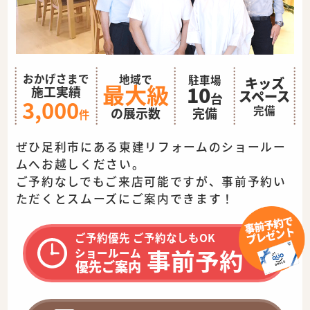
おかげさまで
地域で
駐車場
キッズ
最大級
10
施工実績
スペース
台
3,000
完備
完備
の展示数
件
ぜひ足利市にある東建リフォームのショールー
ムへお越しください。
ご予約なしでもご来店可能ですが、事前予約い
ただくとスムーズに
ご案内できます！
ご予約優先 ご予約なしもOK
事前予約
ショールーム
優先ご案内