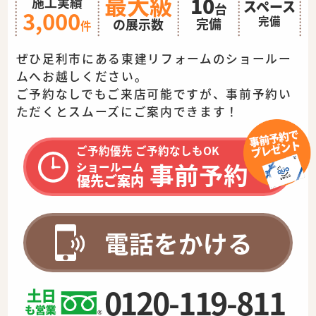
最大級
10
施工実績
スペース
台
3,000
完備
完備
の展示数
件
ぜひ足利市にある東建リフォームのショールー
ムへお越しください。
ご予約なしでもご来店可能ですが、事前予約い
ただくとスムーズに
ご案内できます！
ご予約優先 ご予約なしもOK
事前予約
ショールーム
優先ご案内
電話をかける
0120-119-811