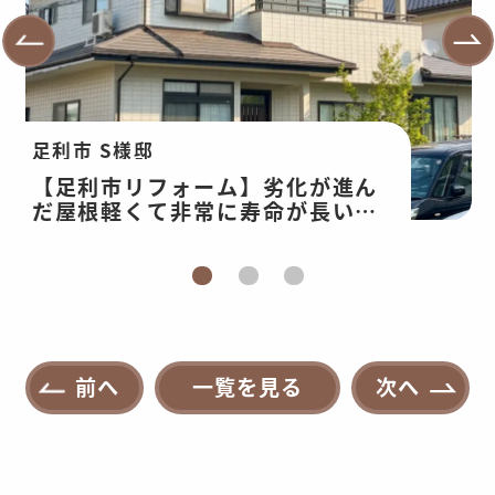
足利市 S様邸
【足利市リフォーム】劣化が進ん
だ屋根軽くて非常に寿命が長い屋
根へ。外壁は耐久性のあるプレミ
アム無機塗装
前へ
一覧を見る
次へ