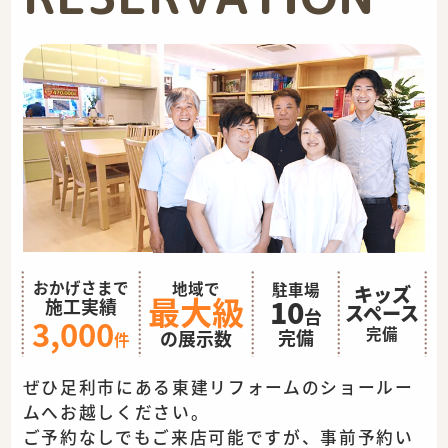
おかげさまで
地域で
駐車場
キッズ
最大級
10
施工実績
スペース
台
3,000
完備
完備
の展示数
件
ぜひ足利市にある東建リフォームのショールー
ムへお越しください。
ご予約なしでもご来店可能ですが、事前予約い