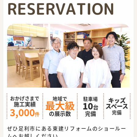
RESERVATION
おかげさまで
地域で
駐車場
キッズ
最大級
10
施工実績
スペース
台
3,000
完備
完備
の展示数
件
ぜひ足利市にある東建リフォームのショールー
ムへお越しください。