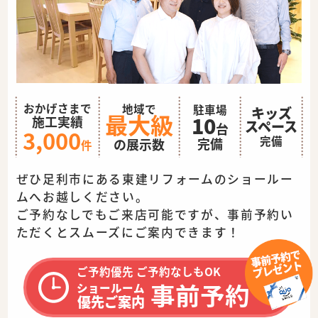
おかげさまで
地域で
駐車場
キッズ
最大級
10
施工実績
スペース
台
3,000
完備
完備
の展示数
件
ぜひ足利市にある東建リフォームのショールー
ムへお越しください。
ご予約なしでもご来店可能ですが、事前予約い
ただくとスムーズに
ご案内できます！
ご予約優先 ご予約なしもOK
事前予約
ショールーム
優先ご案内