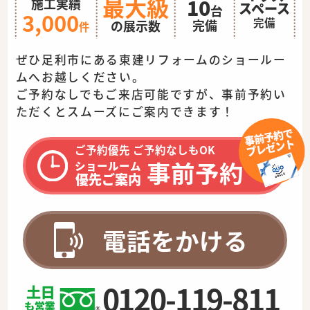
最大級
10
施工実績
スペース
台
3,000
完備
完備
の展示数
件
ぜひ足利市にある東建リフォームのショールー
ムへお越しください。
ご予約なしでもご来店可能ですが、事前予約い
ただくとスムーズに
ご案内できます！
ご予約優先 ご予約なしもOK
事前予約
ショールーム
優先ご案内
電話をかける
0120-119-811