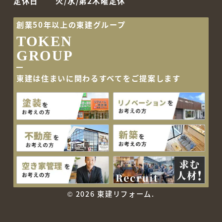
定休日
火/水/第2木曜定休
創業50年以上の東建グループ
TOKEN
GROUP
東建は住まいに関わるすべて
をご提案します
©
2026 東建リフォーム.