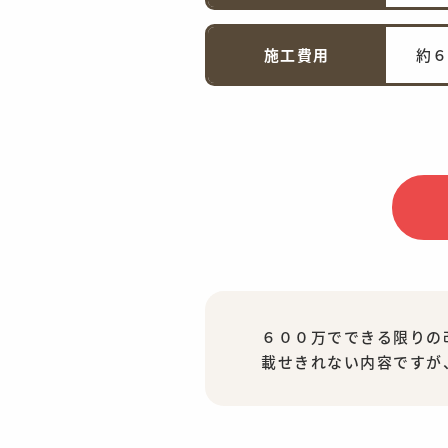
施工費用
約
６００万でできる限りの
載せきれない内容ですが