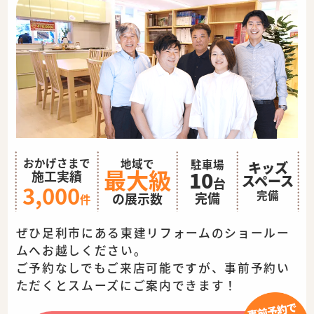
おかげさまで
地域で
駐車場
キッズ
最大級
10
施工実績
スペース
台
3,000
完備
完備
の展示数
件
ぜひ足利市にある東建リフォームのショールー
ムへお越しください。
ご予約なしでもご来店可能ですが、事前予約い
ただくとスムーズに
ご案内できます！