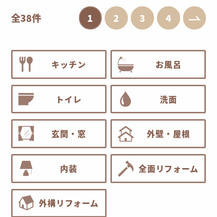
全38件
1
2
3
4
キッチン
お風呂
トイレ
洗面
玄関・窓
外壁・屋根
内装
全面リフォーム
外構リフォーム