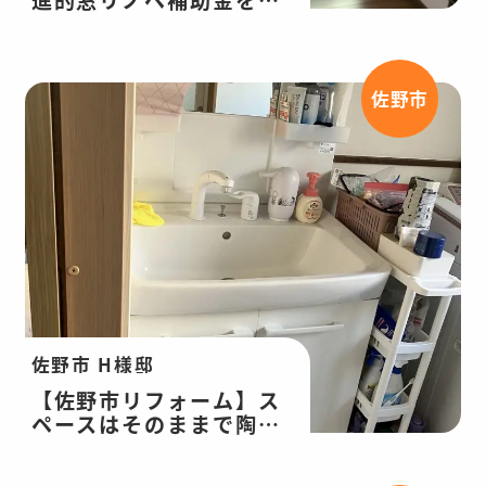
用して内窓(インプラス)
を追加！内窓(インプラ
ス)工事
佐野市
佐野市 H様邸
【佐野市リフォーム】ス
ペースはそのままで陶器
ボウルが大きい洗面台へ
リフォーム！洗面台交