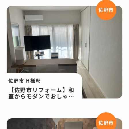
換・内装工事
佐野市
佐野市 H様邸
【佐野市リフォーム】和
室からモダンでおしゃれ
なLDKに大変身！LDK・
インプラス改修工事
佐野市