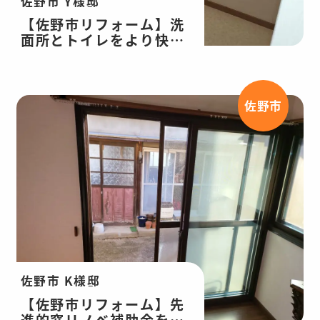
佐野市 Y様邸
【佐野市リフォーム】洗
面所とトイレをより快適
に！間取り変更も行いま
した！レンジフード交
換、浴室水栓交換
佐野市
佐野市 K様邸
【佐野市リフォーム】先
進的窓リノベ補助金を活