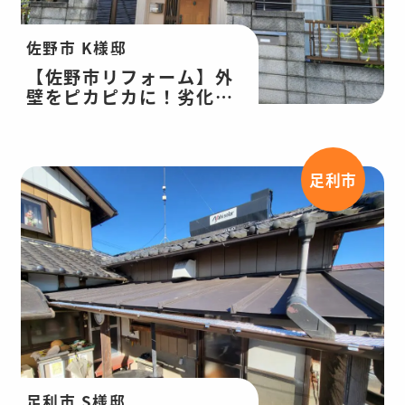
佐野市 K様邸
【佐野市リフォーム】外
壁をピカピカに！劣化を
感じさせない！屋根、外
壁塗装、波板張替工事
足利市
足利市 S様邸