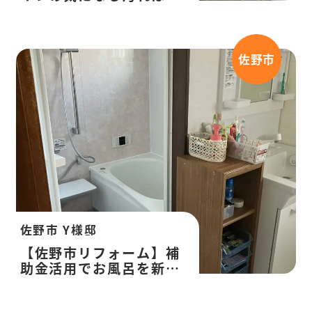
フォームでおさらば！ト
イレ改修工事
佐野市
佐野市 Y様邸
【佐野市リフォーム】補
助金活用でお風呂を新品
に交換！浴室・洗面所改
修工事