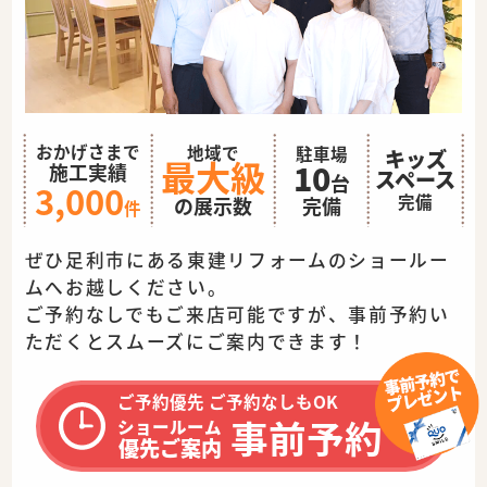
おかげさまで
地域で
駐車場
キッズ
最大級
10
施工実績
スペース
台
3,000
完備
完備
の展示数
件
ぜひ足利市にある東建リフォームのショールー
ムへお越しください。
ご予約なしでもご来店可能ですが、事前予約い
ただくとスムーズに
ご案内できます！
ご予約優先 ご予約なしもOK
事前予約
ショールーム
優先ご案内